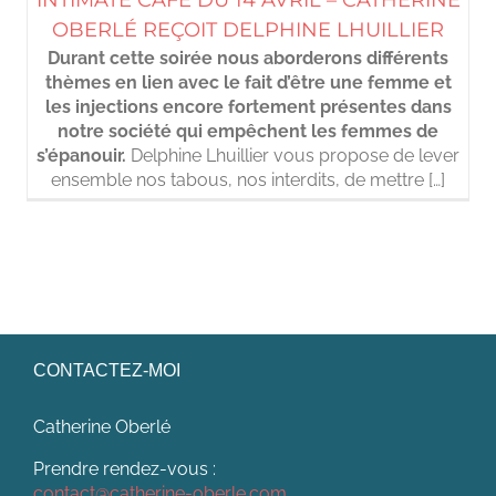
INTIMATE CAFÉ DU 14 AVRIL – CATHERINE
OBERLÉ REÇOIT DELPHINE LHUILLIER
Durant cette soirée nous aborderons différents
thèmes en lien avec le fait d’être une femme et
les injections encore fortement présentes dans
notre société qui empêchent les femmes de
s’épanouir.
Delphine Lhuillier vous propose de lever
ensemble nos tabous, nos interdits, de mettre […]
CONTACTEZ-MOI
Catherine Oberlé
Prendre rendez-vous :
contact@catherine-oberle.com