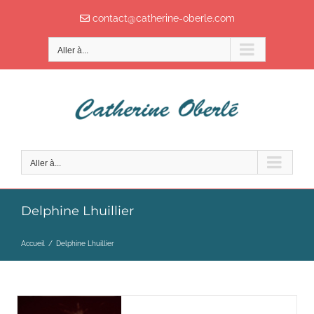
Passer
contact@catherine-oberle.com
au
contenu
Aller à...
Aller à...
Delphine Lhuillier
Accueil
/
Delphine Lhuillier