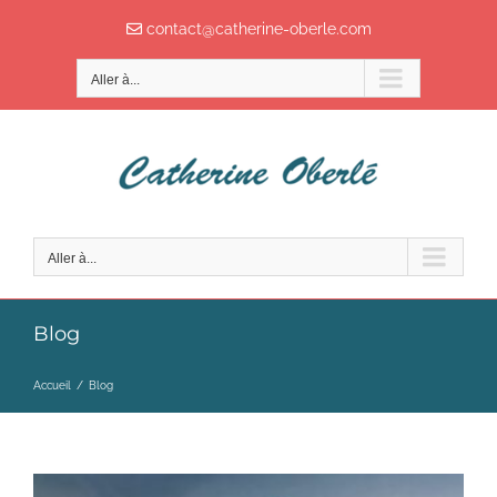
Passer
contact@catherine-oberle.com
au
contenu
Aller à...
Aller à...
Blog
Accueil
/
Blog