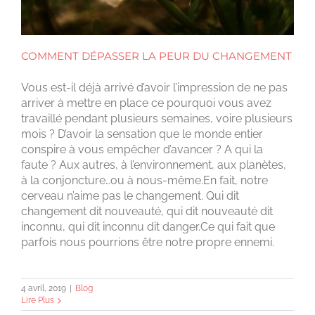
COMMENT DÉPASSER LA PEUR DU CHANGEMENT
Vous est-il déjà arrivé d’avoir l’impression de ne pas
arriver à mettre en place ce pourquoi vous avez
travaillé pendant plusieurs semaines, voire plusieurs
mois ? D’avoir la sensation que le monde entier
conspire à vous empêcher d’avancer ? A qui la
faute ? Aux autres, à l’environnement, aux planètes,
à la conjoncture…ou à nous-même.En fait, notre
cerveau n’aime pas le changement. Qui dit
changement dit nouveauté, qui dit nouveauté dit
inconnu, qui dit inconnu dit danger.Ce qui fait que
parfois nous pourrions être notre propre ennemi.
4 avril, 2019
|
Blog
Lire Plus