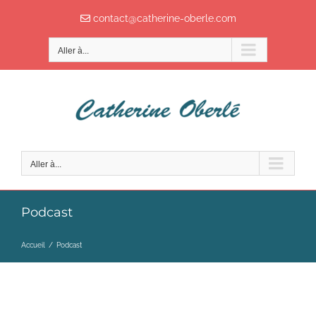
Passer
contact@catherine-oberle.com
au
contenu
Aller à...
Aller à...
Podcast
Accueil
/
Podcast