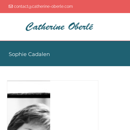
Passer
contact@catherine-oberle.com
au
contenu
Sophie Cadalen