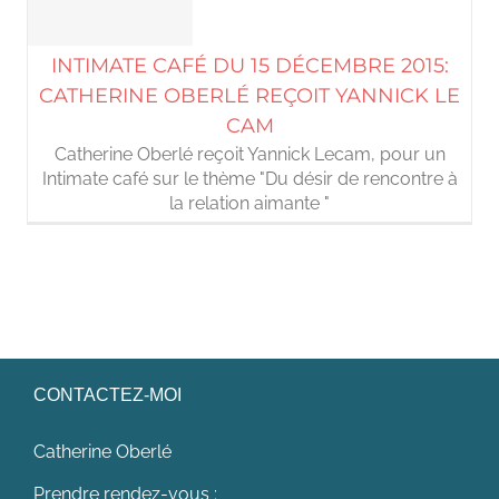
INTIMATE CAFÉ DU 15 DÉCEMBRE 2015:
CATHERINE OBERLÉ REÇOIT YANNICK LE
CAM
Catherine Oberlé reçoit Yannick Lecam, pour un
Intimate café sur le thème "Du désir de rencontre à
la relation aimante "
CONTACTEZ-MOI
Catherine Oberlé
Prendre rendez-vous :