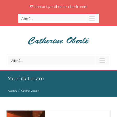
Passer
contact@catherine-oberle.com
au
contenu
Aller à...
Aller à...
Yannick Lecam
Accueil
/
Yannick Lecam