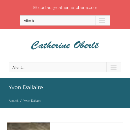
Passer
contact@catherine-oberle.com
au
contenu
Aller à...
Aller à...
Yvon Dallaire
Accueil
/
Yvon Dallaire