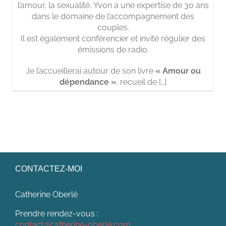
l’amour, la sexualité, Yvon a une expertise de 30 ans
dans le domaine de l’accompagnement des
couples.
Il est également conférencier et invité régulier des
émissions de radio.
Je l’accueillerai autour de son livre
« Amour ou
dépendance »
, recueil de […]
CONTACTEZ-MOI
Catherine Oberlé
Prendre rendez-vous :
contact@catherine-oberle.com