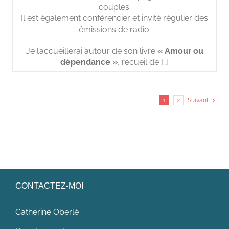
couples.
Il est également conférencier et invité régulier des
émissions de radio.
Je l’accueillerai autour de son livre
« Amour ou
dépendance »
, recueil de […]
1
2
Suivant
CONTACTEZ-MOI
Catherine Oberlé