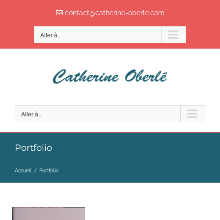
Passer
contact@catherine-oberle.com
au
contenu
Aller à...
Aller à...
Portfolio
Accueil
/
Portfolio