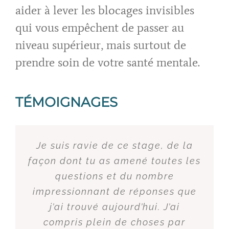
aider à lever les blocages invisibles
qui vous empêchent de passer au
niveau supérieur, mais surtout de
prendre soin de votre santé mentale.
TÉMOIGNAGES
Je suis ravie de ce stage, de la
Pour ce qui est de la visibilité
C'est tellement boostant cet
façon dont tu as amené toutes les
accompagnement. Avec cette
professionnelle, je vous
impression de marcher la tête
recommande Catherine, c'est
questions et du nombre
impressionnant de réponses que
plus haute. Merci Catherine
percutant, énergique et
j’ai trouvé aujourd’hui. J’ai
performant.
compris plein de choses par