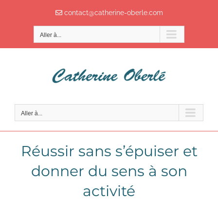
Passer
contact@catherine-oberle.com
au
contenu
Aller à...
Aller à...
Réussir sans s’épuiser et
donner du sens à son
activité