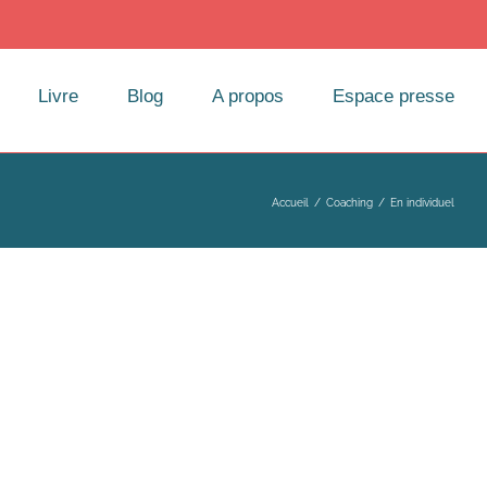
Livre
Blog
A propos
Espace presse
Accueil
/
Coaching
/
En individuel