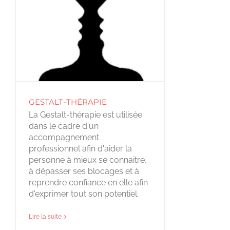
GESTALT-THÉRAPIE
La Gestalt-thérapie est utilisée
dans le cadre d'un
accompagnement
professionnel afin d'aider la
personne à mieux se connaitre,
à dépasser ses blocages et à
reprendre confiance en elle afin
d'exprimer tout son potentiel.
Lire la suite