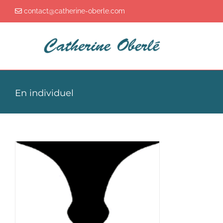
Passer
contact@catherine-oberle.com
au
contenu
En individuel