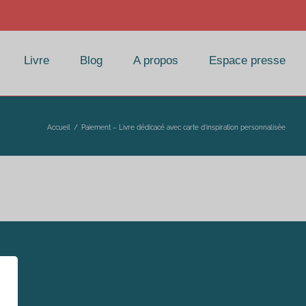
Livre
Blog
A propos
Espace presse
Accueil
/
Paiement – Livre dédicacé avec carte d’inspiration personnalisée