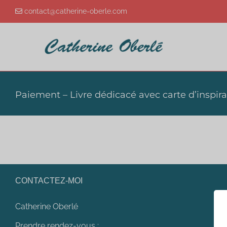
Passer
contact@catherine-oberle.com
au
contenu
Paiement – Livre dédicacé avec carte d’inspir
CONTACTEZ-MOI
Catherine Oberlé
Prendre rendez-vous :