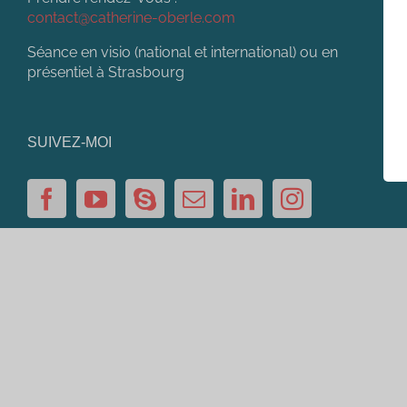
contact@catherine-oberle.com
Séance en visio (national et international) ou en
présentiel à Strasbourg
SUIVEZ-MOI