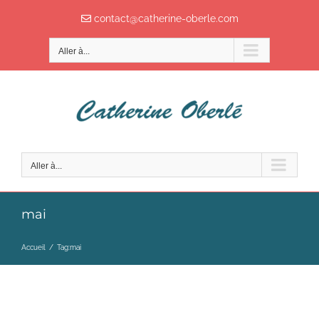
Passer
contact@catherine-oberle.com
au
contenu
Aller à...
Aller à...
mai
Accueil
/
Tag:
mai