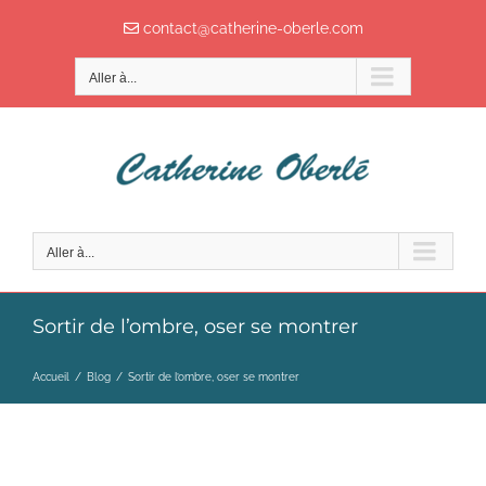
Passer
contact@catherine-oberle.com
au
contenu
Aller à...
Aller à...
Sortir de l’ombre, oser se montrer
Accueil
/
Blog
/
Sortir de l’ombre, oser se montrer
SORTIR DE L’OMBRE, OSER SE MONTRER