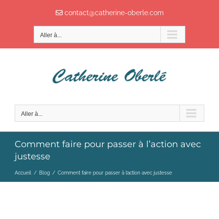
Passer
contact@catherine-oberle.com
au
contenu
Aller à...
Aller à...
Comment faire pour passer à l’action avec
justesse
Accueil
/
Blog
/
Comment faire pour passer à l’action avec justesse
COMMENT FAIRE POUR PASSER À L’ACTION AVEC