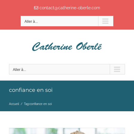
Passer
contact@catherine-oberle.com
au
contenu
Aller à...
Aller à...
confiance en soi
Accueil
/
Tag:
confiance en soi