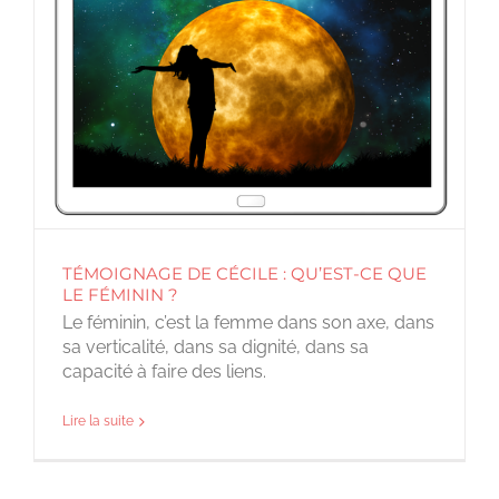
TÉMOIGNAGE DE CÉCILE : QU’EST-CE QUE
LE FÉMININ ?
Le féminin, c’est la femme dans son axe, dans
sa verticalité, dans sa dignité, dans sa
capacité à faire des liens.
Lire la suite