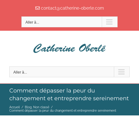
Passer
contact@catherine-oberle.com
au
contenu
Aller à...
Aller à...
Comment dépasser la peur du
changement et entreprendre sereinement
Accueil
/
Blog
,
Non classé
/
Comment dépasser la peur du changement et entreprendre sereinement
COMMENT DÉPASSER LA PEUR DU CHANGEMENT