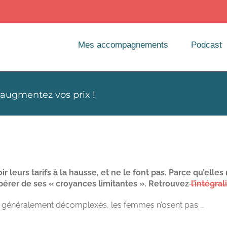
Mes accompagnements
Podcast
augmentez vos prix !
AUGMENTEZ VOS PRIX !
leurs tarifs à la
hausse, et ne le font pas. Parce qu’elles 
ibérer de ses « croyances limitantes ». Retrouvez
l’intégral
t généralement décomplexés, les femmes n’osent pas …