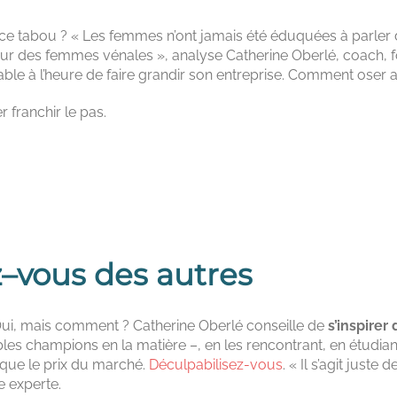
 ce tabou ? « Les femmes n’ont jamais été éduquées à parler d’
ur des femmes vénales », analyse Catherine Oberlé, coach, for
iable à l’heure de faire grandir son entreprise. Comment oser 
r franchir le pas.
z–vous des autres
Oui, mais comment ? Catherine Oberlé conseille de
s’inspirer
es champions en la matière –, en les rencontrant, en étudiant 
que le prix du marché.
Déculpabilisez-vous
. « Il s’agit just
re experte.