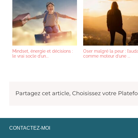
Mindset, énergie et décisions :
Oser malgré la peur : l’aud
le vrai socle d’un...
comme moteur d’une ...
Partagez cet article, Choisissez votre Platef
CONTACTEZ-MOI