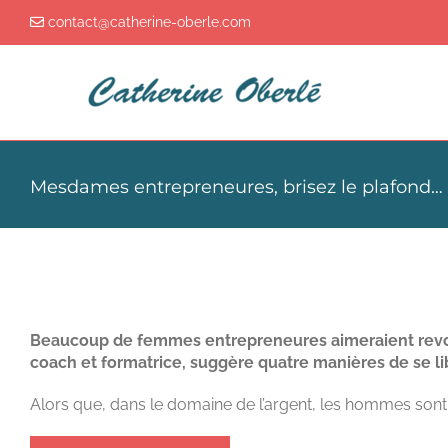
Passer
contact@catherine-oberle.com
au
contenu
Mesdames entrepreneures, brisez le plafond… 
MESDAMES ENTREPRENEURES, BRISEZ LE PLAFOND… 
Beaucoup de femmes entrepreneures aimeraient revoir 
coach et formatrice, suggère quatre manières de se
l
Alors que, dans le domaine de l’argent, les hommes son