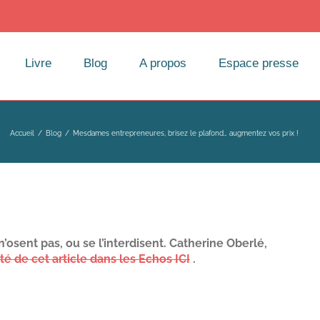
Livre
Blog
A propos
Espace presse
Accueil
/
Blog
/
Mesdames entrepreneures, brisez le plafond… augmentez vos prix !
n’osent pas, ou se l’interdisent.
Catherine Oberlé,
ité de cet article dans les Echos ICI
.