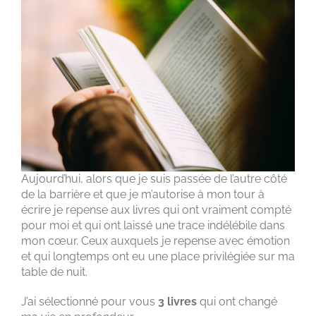
Aujourd’hui, alors que je suis passée de l’autre côté
de la barrière et que je m’autorise à mon tour à
écrire je repense aux livres qui ont vraiment compté
pour moi et qui ont laissé une trace indélébile dans
mon cœur. Ceux auxquels je repense avec émotion
et qui longtemps ont eu une place privilégiée sur ma
table de nuit.
J’ai sélectionné pour vous
3 livres
qui ont changé