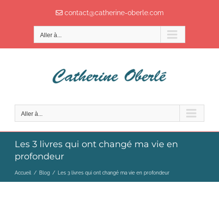
Passer
contact@catherine-oberle.com
au
contenu
Aller à...
Aller à...
Les 3 livres qui ont changé ma vie en
profondeur
Accueil
/
Blog
/
Les 3 livres qui ont changé ma vie en profondeur
LES 3 LIVRES QUI ONT CHANGÉ MA VIE EN