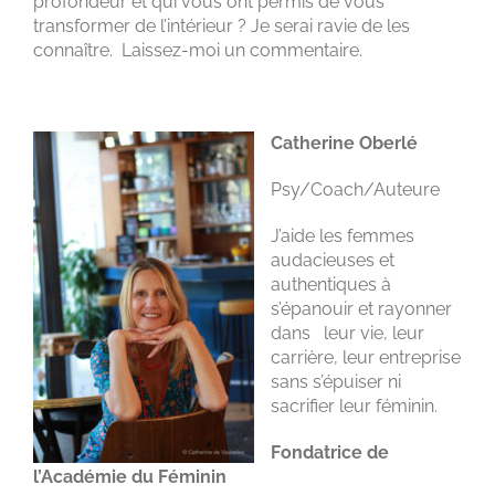
profondeur et qui vous ont permis de vous
transformer de l’intérieur ? Je serai ravie de les
connaître. Laissez-moi un commentaire.
Catherine Oberlé
Psy/Coach/Auteure
J’aide les femmes
audacieuses et
authentiques à
s’épanouir et rayonner
dans leur vie, leur
carrière, leur entreprise
sans s’épuiser ni
sacrifier leur féminin.
Fondatrice de
l’Académie du Féminin