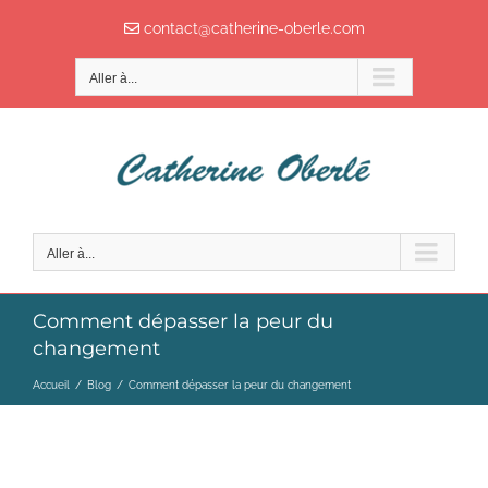
Passer
contact@catherine-oberle.com
au
contenu
Aller à...
Aller à...
Comment dépasser la peur du
changement
Accueil
/
Blog
/
Comment dépasser la peur du changement
COMMENT DÉPASSER LA PEUR DU CHANGEMENT